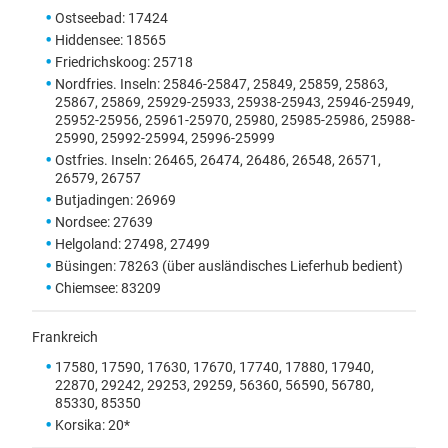
Ostseebad: 17424
Hiddensee: 18565
Friedrichskoog: 25718
Nordfries. Inseln: 25846-25847, 25849, 25859, 25863,
25867, 25869, 25929-25933, 25938-25943, 25946-25949,
25952-25956, 25961-25970, 25980, 25985-25986, 25988-
25990, 25992-25994, 25996-25999
Ostfries. Inseln: 26465, 26474, 26486, 26548, 26571,
26579, 26757
Butjadingen: 26969
Nordsee: 27639
Helgoland: 27498, 27499
Büsingen: 78263 (über ausländisches Lieferhub bedient)
Chiemsee: 83209
Frankreich
17580, 17590, 17630, 17670, 17740, 17880, 17940,
22870, 29242, 29253, 29259, 56360, 56590, 56780,
85330, 85350
Korsika: 20*