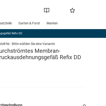
satzteile
Garten & Forst
Marken
gsgefäß Refix DD
tell-Nr.:
Bitte wählen Sie eine Variante
urchströmtes Membran-
ruckausdehnungsgefäß Refix DD
rzbeschreibung