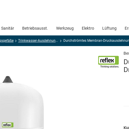
Sanitär
Betriebsausst.
Werkzeug
Elektro
Lüftung
Er
gsgefäße
Trinkwasser-Ausdehnungsgefäße
Durchströmtes Membran-Druckausdehnun
Bes
D
D
Ku