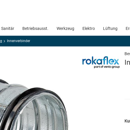
Sanitär
Betriebsausst.
Werkzeug
Elektro
Lüftung
Er
re
Innenverbinder
Bes
I
Ku