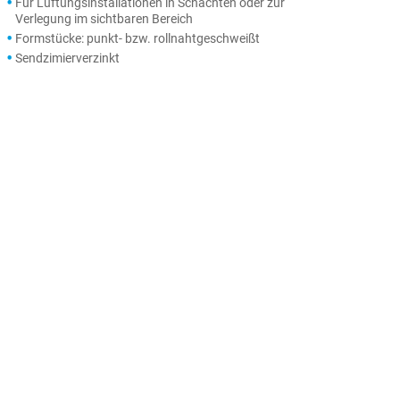
Für Lüftungsinstallationen in Schächten oder zur
Verlegung im sichtbaren Bereich
Formstücke: punkt- bzw. rollnahtgeschweißt
Sendzimierverzinkt