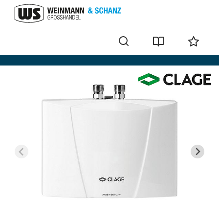
Durchlauferhitzer drucklos