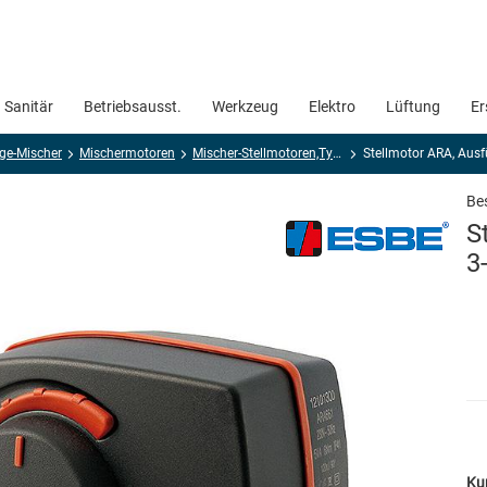
Sanitär
Betriebsausst.
Werkzeug
Elektro
Lüftung
Er
ge-Mischer
Mischermotoren
Mischer-Stellmotoren,Typ ARA
Stellmotor ARA, Ausf
Bes
S
3
Ku