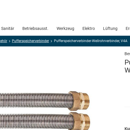
Sanitär
Betriebsausst.
Werkzeug
Elektro
Lüftung
Er
behör
Pufferspeicherverbinder
Pufferspeicherverbinder-Wellrohrverbinder, V4A
Bes
P
W
Ku