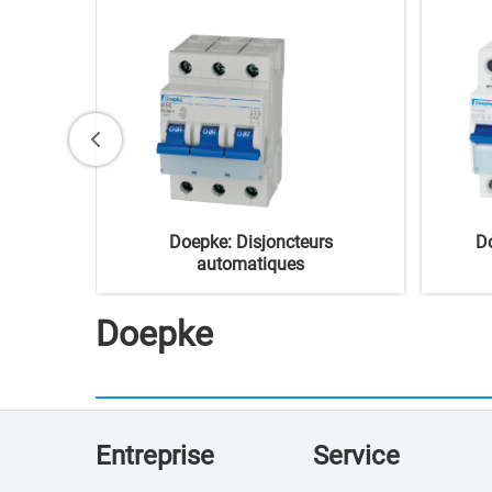
urs et
Doepke: Disjoncteurs
Do
automatiques
Doepke
Entreprise
Service