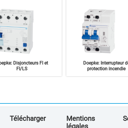
epke: Disjoncteurs FI et
Doepke: Interrupteur d
FI/LS
protection incendie
Télécharger
Mentions
S
légales