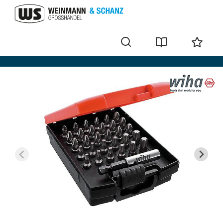
Kit d´embouts