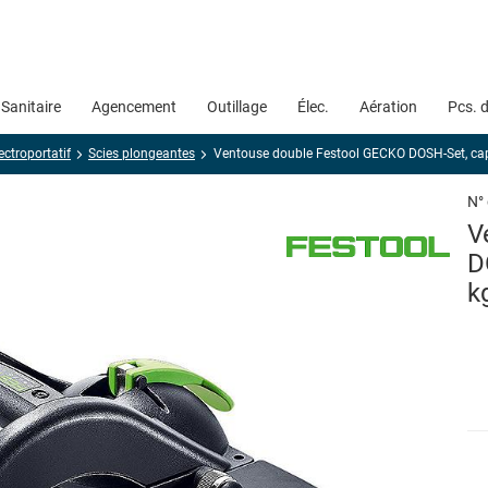
Sanitaire
Agencement
Outillage
Élec.
Aération
Pcs. 
ectroportatif
Scies plongeantes
Ventouse double Festool GECKO DOSH-Set, cap
N°
V
D
k