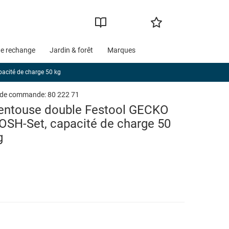
de rechange
Jardin & forêt
Marques
acité de charge 50 kg
 de commande:
80 222 71
entouse double Festool GECKO
OSH-Set, capacité de charge 50
g