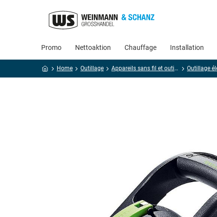
Promo
Nettoaktion
Chauffage
Installation
Home
Outillage
Appareils sans fil et outillage électroportatif
Outillage él