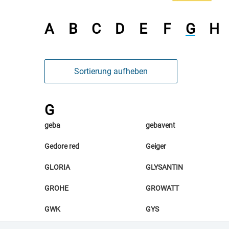
A
B
C
D
E
F
G
H
Sortierung aufheben
G
geba
gebavent
Gedore red
Geiger
GLORIA
GLYSANTIN
GROHE
GROWATT
GWK
GYS