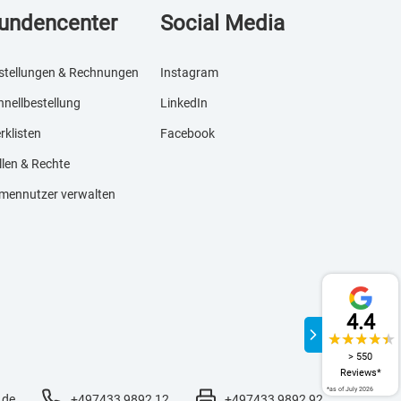
undencenter
Social Media
stellungen & Rechnungen
Instagram
hnellbestellung
LinkedIn
rklisten
Facebook
llen & Rechte
rmennutzer verwalten
4.4
> 550
Reviews*
*as of July 2026
.de
+497433 9892 12
+497433 9892 92