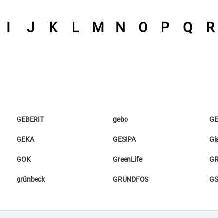
I
J
K
L
M
N
O
P
Q
R
GEBERIT
gebo
GE
GEKA
GESIPA
Gi
GOK
GreenLife
GR
grünbeck
GRUNDFOS
GS