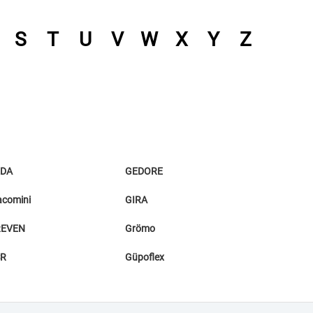
S
T
U
V
W
X
Y
Z
DA
GEDORE
acomini
GIRA
EVEN
Grömo
R
Güpoflex