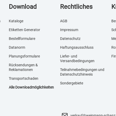
Download
Rechtliches
K
s
Kataloge
AGB
Be
Etiketten Generator
Impressum
Sc
Bestellformulare
Datenschutz
Me
Datanorm
Haftungsausschluss
Ro
Planungsformulare
Liefer- und
Fi
Versandbedingungen
Rücksendungen &
Reklamationen
Teilnahmebedingungen und
Datenschutzhinweis
Transportschaden
Sondergebiete
Alle Downloadmöglichkeiten
verkauf@weinmann-schanz